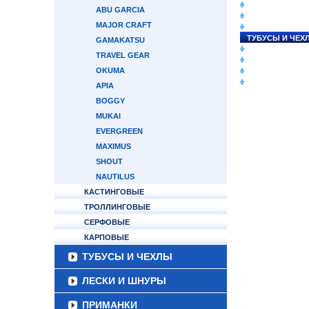
СНАСТИ НА ЛО
ABU GARCIA
КАТУШКИ
MAJOR CRAFT
УДИЛИЩА
ТУБУСЫ И ЧЕХ
GAMAKATSU
ЛЕСКИ И ШНУР
TRAVEL GEAR
ПРИМАНКИ
OKUMA
ГРУЗА/ДЖИГ-Г
ФУРНИТУРА
APIA
BOGGY
MUKAI
EVERGREEN
MAXIMUS
SHOUT
NAUTILUS
КАСТИНГОВЫЕ
ТРОЛЛИНГОВЫЕ
СЕРФОВЫЕ
КАРПОВЫЕ
ТУБУСЫ И ЧЕХЛЫ
ЛЕСКИ И ШНУРЫ
ПРИМАНКИ