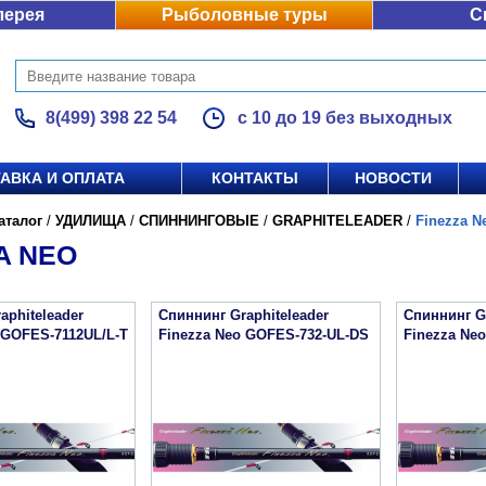
лерея
Рыболовные туры
С
8(499) 398 22 54
с 10 до 19 без выходных
АВКА И ОПЛАТА
КОНТАКТЫ
НОВОСТИ
аталог
/
УДИЛИЩА
/
СПИННИНГОВЫЕ
/
GRAPHITELEADER
/
Finezza N
A NEO
aphiteleader
Спиннинг Graphiteleader
Спиннинг Gr
 GOFES-7112UL/L-T
Finezza Neo GOFES-732-UL-DS
Finezza Ne