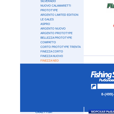
SILVERADO
NUOVO CALAMARETTI
PROTOTYPE
ARGENTO LIMITED EDITION
LE GALES
ASPRO
ARGENTO NUOVO
ARGENTO PROTOTYPE
BELLEZZA PROTOTYPE
COMPATTO
CORTO PROTOTYPE TRENTA
FINEZZA CORTO
FINEZZA NUOVO
FINEZZA NEO
RIVOLTA
FINEZZA TRENTA 30
TIRO WIND
TIRO PROTOTYPE
VIGORE
VIVO
TIRO NUOVO
8-(499)
BOSCO NUOVO
CALZANTE EX
TIRO
МОРСКАЯ РЫБ
CRAZY FISH