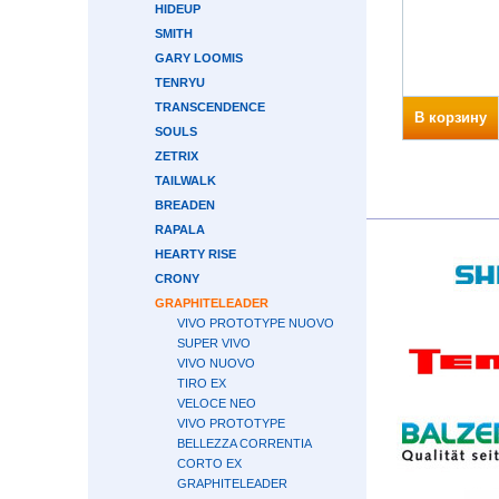
HIDEUP
SMITH
GARY LOOMIS
TENRYU
TRANSCENDENCE
В корзину
SOULS
ZETRIX
TAILWALK
BREADEN
RAPALA
HEARTY RISE
CRONY
GRAPHITELEADER
VIVO PROTOTYPE NUOVO
SUPER VIVO
VIVO NUOVO
TIRO EX
VELOCE NEO
VIVO PROTOTYPE
BELLEZZA CORRENTIA
CORTO EX
GRAPHITELEADER