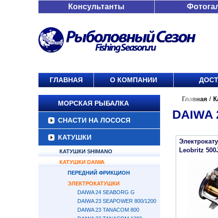
Консультанты
Фотога
ГЛАВНАЯ
О КОМПАНИИ
ДОСТ
Главная
/
К
МОРСКАЯ РЫБАЛКА
DAIWA 
СНАСТИ НА ЛОСОСЯ
КАТУШКИ
Электрокату
Leobritz 500
КАТУШКИ SHIMANO
КАТУШКИ DAIWA
ПЕРЕДНИЙ ФРИКЦИОН
ЭЛЕКТРОКАТУШКИ
DAIWA 24 SEABORG G
DAIWA 23 SEAPOWER 800/1200
DAIWA 23 TANACOM 800