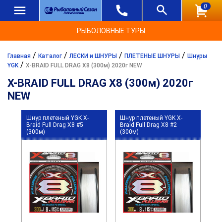
0
РЫБОЛОВНЫЕ ТУРЫ
/
/
/
/
Главная
Каталог
ЛЕСКИ и ШНУРЫ
ПЛЕТЕНЫЕ ШНУРЫ
Шнуры
/
YGK
X-BRAID FULL DRAG X8 (300м) 2020г NEW
X-BRAID FULL DRAG X8 (300м) 2020г
NEW
Шнур плетеный YGK X-
Шнур плетеный YGK X-
Braid Full Drag X8 #5
Braid Full Drag X8 #2
(300м)
(300м)