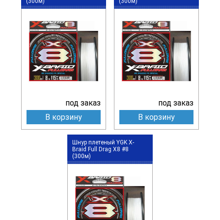
(300м)
(300м)
под заказ
под заказ
В корзину
В корзину
Шнур плетеный YGK X-
Braid Full Drag X8 #8
(300м)