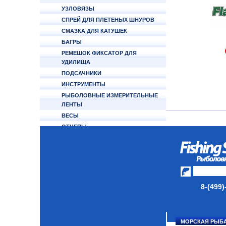
УЗЛОВЯЗЫ
СПРЕЙ ДЛЯ ПЛЕТЕНЫХ ШНУРОВ
СМАЗКА ДЛЯ КАТУШЕК
БАГРЫ
РЕМЕШОК ФИКСАТОР ДЛЯ
УДИЛИЩА
ПОДСАЧНИКИ
ИНСТРУМЕНТЫ
РЫБОЛОВНЫЕ ИЗМЕРИТЕЛЬНЫЕ
ЛЕНТЫ
ВЕСЫ
ОТЦЕПЫ
КУКАНЫ
КУКАНЫ SHIMANO
КУКАНЫ BELMONT
ФОНАРИ НАЛОБНЫЕ
РЫБОЧИСТКИ
8-(499)
НОЖИ
СЧЕТЧИК ЛЕСКИ
ЯКОРЬ ПАРАШЮТ ABU GARCIA
МОРСКАЯ РЫБ