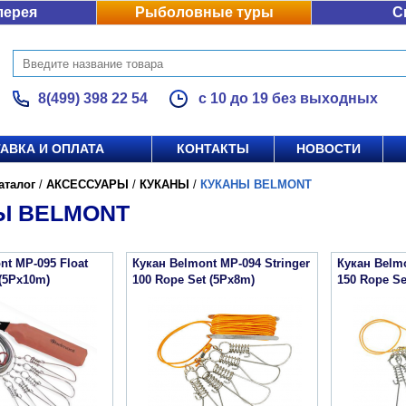
лерея
Рыболовные туры
С
8(499) 398 22 54
с 10 до 19 без выходных
АВКА И ОПЛАТА
КОНТАКТЫ
НОВОСТИ
аталог
/
АКСЕССУАРЫ
/
КУКАНЫ
/
КУКАНЫ BELMONT
Ы BELMONT
nt MP-095 Float
Кукан Belmont MP-094 Stringer
Кукан Belmo
 (5Px10m)
100 Rope Set (5Px8m)
150 Rope Se