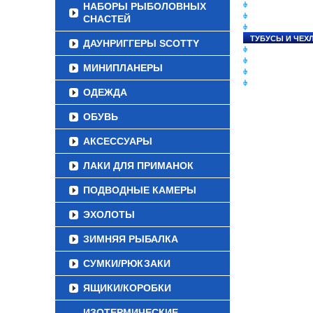
НАБОРЫ РЫБОЛОВНЫХ
СНАСТИ НА ЛО
КАТУШКИ
СНАСТЕЙ
УДИЛИЩА
ТУБУСЫ И ЧЕХ
ДАУНРИГГЕРЫ SCOTTY
ЛЕСКИ И ШНУР
ПРИМАНКИ
МИНИПЛАНЕРЫ
ГРУЗА/ДЖИГ-Г
ФУРНИТУРА
ОДЕЖДА
ОБУВЬ
АКСЕССУАРЫ
ЛАКИ ДЛЯ ПРИМАНОК
ПОДВОДНЫЕ КАМЕРЫ
ЭХОЛОТЫ
ЗИМНЯЯ РЫБАЛКА
СУМКИ/РЮКЗАКИ
ЯЩИКИ/КОРОБКИ
ИЗОТЕРМИЧЕСКИЕ