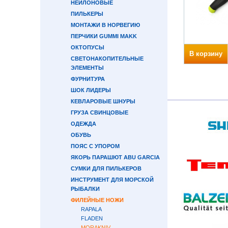
НЕЙЛОНОВЫЕ
ПИЛЬКЕРЫ
МОНТАЖИ В НОРВЕГИЮ
ПЕРЧИКИ GUMMI MAKK
ОКТОПУСЫ
В корзину
СВЕТОНАКОПИТЕЛЬНЫЕ
ЭЛЕМЕНТЫ
ФУРНИТУРА
ШОК ЛИДЕРЫ
КЕВЛАРОВЫЕ ШНУРЫ
ГРУЗА СВИНЦОВЫЕ
ОДЕЖДА
ОБУВЬ
ПОЯС С УПОРОМ
ЯКОРЬ ПАРАШЮТ ABU GARCIA
СУМКИ ДЛЯ ПИЛЬКЕРОВ
ИНСТРУМЕНТ ДЛЯ МОРСКОЙ
РЫБАЛКИ
ФИЛЕЙНЫЕ НОЖИ
RAPALA
FLADEN
MORAKNIV