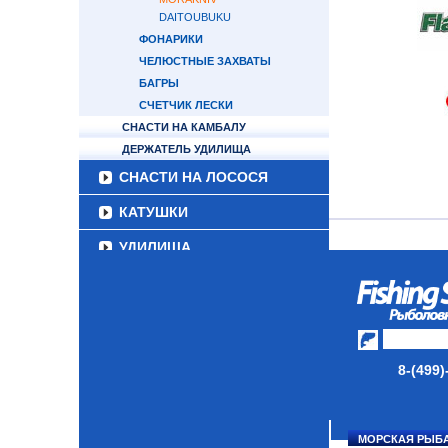
DAITOUBUKU
ФОНАРИКИ
ЧЕЛЮСТНЫЕ ЗАХВАТЫ
БАГРЫ
СЧЕТЧИК ЛЕСКИ
СНАСТИ НА КАМБАЛУ
ДЕРЖАТЕЛЬ УДИЛИЩА
СНАСТИ НА ЛОСОСЯ
КАТУШКИ
УДИЛИЩА
ТУБУСЫ И ЧЕХЛЫ
ЛЕСКИ И ШНУРЫ
ПРИМАНКИ
8-(499)
ГРУЗА/ДЖИГ-ГОЛОВКИ
ФУРНИТУРА
МОРСКАЯ РЫБ