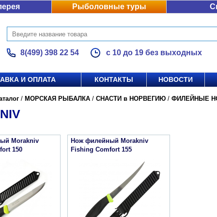
лерея
Рыболовные туры
С
8(499) 398 22 54
с 10 до 19 без выходных
АВКА И ОПЛАТА
КОНТАКТЫ
НОВОСТИ
аталог
/
МОРСКАЯ РЫБАЛКА
/
СНАСТИ в НОРВЕГИЮ
/
ФИЛЕЙНЫЕ Н
NIV
ый Morakniv
Нож филейный Morakniv
ort 150
Fishing Comfort 155