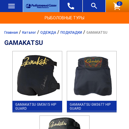
0
РЫБОЛОВНЫЕ ТУРЫ
/
/
/
/
Главная
Каталог
ОДЕЖДА
ПОДКЛАДКИ
GAMAKATSU
GAMAKATSU
GAMAKATSU GM3615 HIP
GAMAKATSU GM3677 HIP
GUARD
GUARD