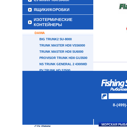
ЯЩИКИ/КОРОБКИ
ИЗОТЕРМИЧЕСКИЕ
КОНТЕЙНЕРЫ
DAIWA
BIG TRUNK2 SU-8000
TRUNK MASTER HDII VSS6000
TRUNK MASTER HDII SU6000
PROVISOR TRUNK HDII GU3500
NS TRUNK GENERAL 2 4300WD
PV TRUNK HD S3500
PV TRUNK HD GU3500
PV TRUNK HD TSS3500ICE
PV TRUNK HD ZSS3500SGD
T-TAISHO 2 TSS5000X
T-MASTER HD TSS6000
8-(499)
TRUNK GENERAL 2 5000X
SHIMANO
CAMPING WORLD
МОРСКАЯ РЫБ
COLEMAN