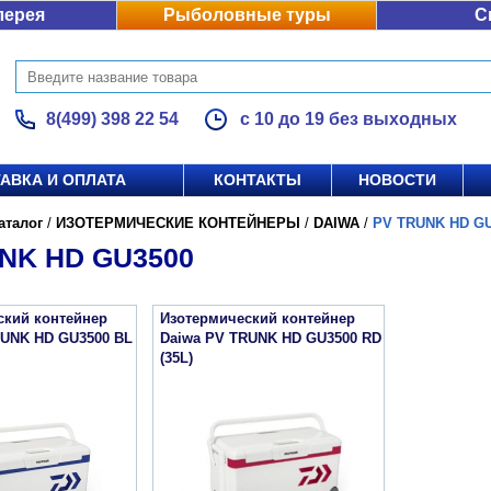
лерея
Рыболовные туры
С
8(499) 398 22 54
с 10 до 19 без выходных
АВКА И ОПЛАТА
КОНТАКТЫ
НОВОСТИ
аталог
/
ИЗОТЕРМИЧЕСКИЕ КОНТЕЙНЕРЫ
/
DAIWA
/
PV TRUNK HD G
NK HD GU3500
ский контейнер
Изотермический контейнер
RUNK HD GU3500 BL
Daiwa PV TRUNK HD GU3500 RD
(35L)