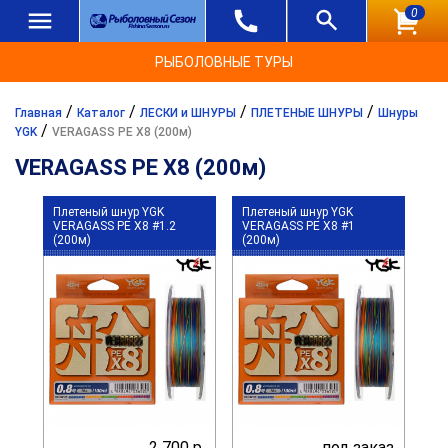
0
РЫБОЛОВНЫЕ ТУРЫ
/
/
/
/
Главная
Каталог
ЛЕСКИ и ШНУРЫ
ПЛЕТЕНЫЕ ШНУРЫ
Шнуры
/
YGK
VERAGASS PE X8 (200м)
VERAGASS PE X8 (200м)
Плетеный шнур YGK
Плетеный шнур YGK
VERAGASS PE X8 #1.2
VERAGASS PE X8 #1
(200м)
(200м)
2 700 р.
под заказ