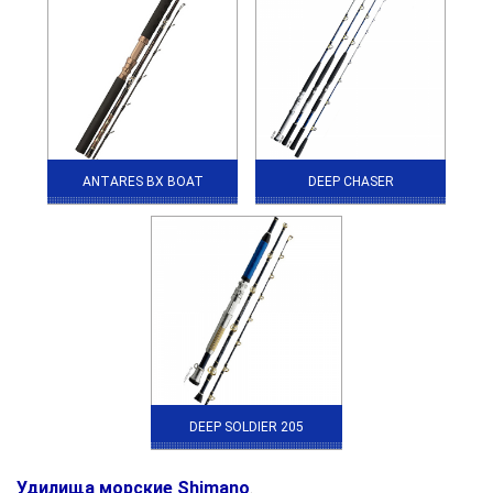
ANTARES BX BOAT
DEEP CHASER
DEEP SOLDIER 205
Удилища морские Shimano
.