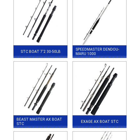
SPEEDMASTER DENDOU-
STC BOAT 7'2 30-50LB
MARU 1000
BEAST MASTER AX BOAT
EXAGE AX BOAT STC
STC