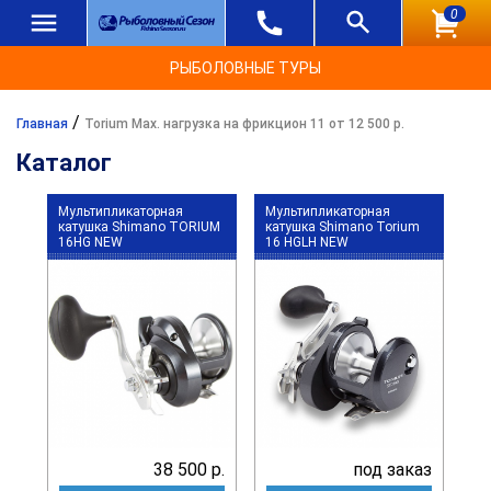
0
РЫБОЛОВНЫЕ ТУРЫ
/
Главная
Torium Max. нагрузка на фрикцион 11 от 12 500 р.
Каталог
Мультипликаторная
Мультипликаторная
катушка Shimano TORIUM
катушка Shimano Torium
16HG NEW
16 HGLH NEW
38 500 р.
под заказ