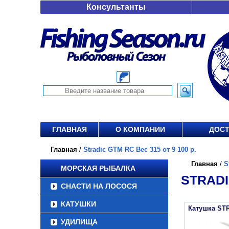
Консультанты
ГЛАВНАЯ
О КОМПАНИИ
ДОСТ
Главная
/
Stradic GTM RC Вес 315 от 9 100 р.
Главная
/
S
МОРСКАЯ РЫБАЛКА
STRADI
СНАСТИ НА ЛОСОСЯ
КАТУШКИ
Катушка ST
УДИЛИЩА