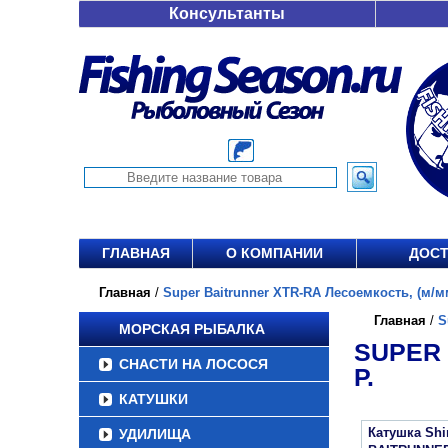
Консультанты
ГЛАВНАЯ
О КОМПАНИИ
ДОСТ
Главная
/
Super Baitrunner XTR-RA Лесоемкость, (м/мм)
Главная
/
S
МОРСКАЯ РЫБАЛКА
SUPER 
СНАСТИ НА ЛОСОСЯ
Р.
КАТУШКИ
Катушка Sh
УДИЛИЩА