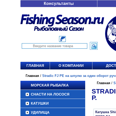
Консультанты
ГЛАВНАЯ
О КОМПАНИИ
ДОСТ
Главная
/
Stradic FJ PE на шпулю за один оборот ручки
Главная
/
S
МОРСКАЯ РЫБАЛКА
STRADI
СНАСТИ НА ЛОСОСЯ
Р.
КАТУШКИ
Катушка Sh
УДИЛИЩА