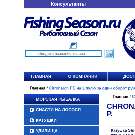
Консультанты
ГЛАВНАЯ
О КОМПАНИИ
ДОСТ
Главная
/
Chronarch PE на шпулю за один оборот ручки
Главная
/
C
МОРСКАЯ РЫБАЛКА
CHRONA
СНАСТИ НА ЛОСОСЯ
Р.
КАТУШКИ
Катушка Sh
УДИЛИЩА