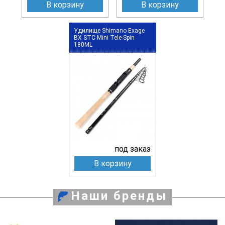
В корзину
В корзину
Удилище Shimano Exage
BX STC Mini Tele-Spin
180ML
под заказ
В корзину
Наши бренды